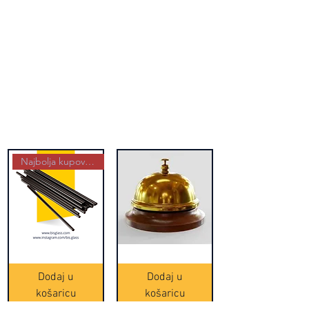
Najbolja kupovina
Crne
Zvono
Frappe
zlatne
slamke
boje
Dodaj u
Dodaj u
-
(20465)
500
košaricu
košaricu
komada
(16391)