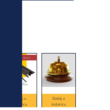
Najbolja kupovina
Crne
Zvono
Frappe
zlatne
slamke
boje
Dodaj u
Dodaj u
-
(20465)
500
košaricu
košaricu
komada
(16391)