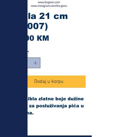
Kibla 21 cm
(20007)
Cijena
13,00 КМ
Količina
*
Dodaj u korpu
Inox kibla zlatne boje dužine
21 cm za posluživanja pića u
flašama.