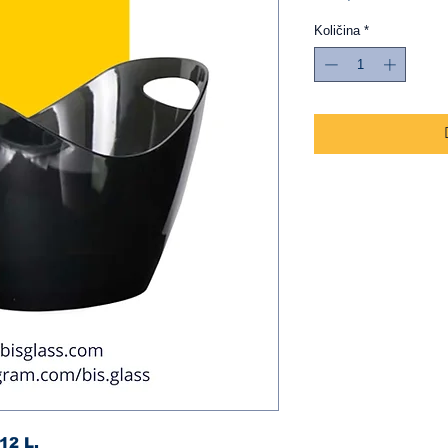
Količina
*
12 L.