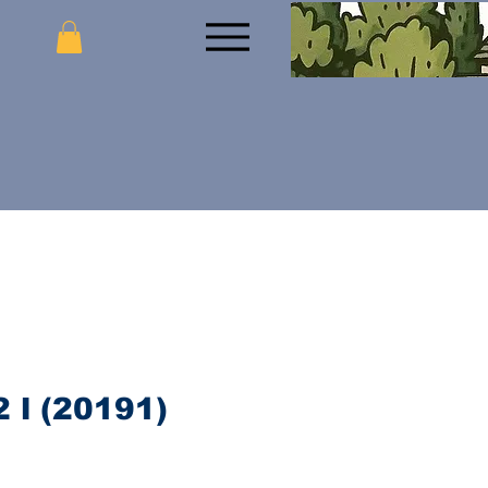
2 l (20191)
ijena