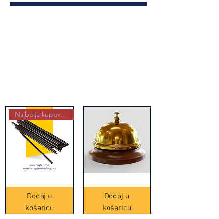
Najbolja kupovina
Crne
Zvono
Frappe
zlatne
slamke
boje
Dodaj u
Dodaj u
-
(20465)
500
košaricu
košaricu
komada
(16391)