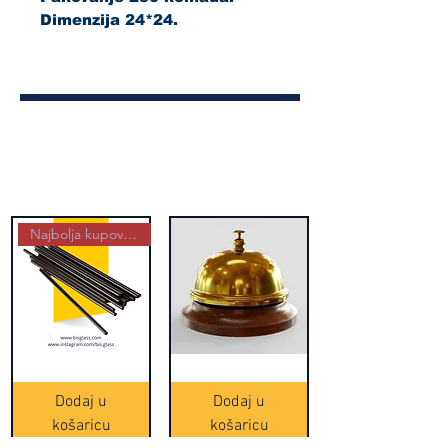
Dimenzija 24*24.
Najbolja kupovina
Crne
Zvono
Frappe
zlatne
slamke
boje
Dodaj u
Dodaj u
-
(20465)
500
košaricu
košaricu
komada
(16391)