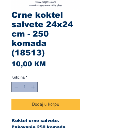
Crne koktel
salvete 24x24
cm - 250
komada
(18513)
Cijena
10,00 КМ
Količina
*
Dodaj u korpu
Koktel crne salvete.
Pakovanje 250 komada.