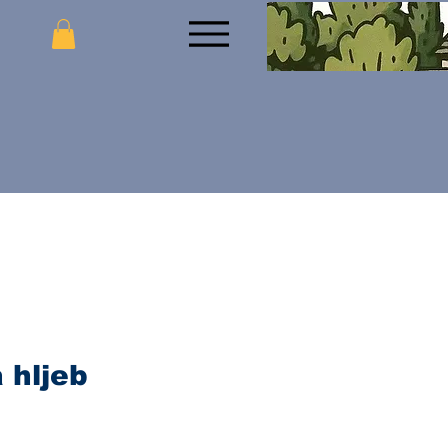
 hljeb
jena