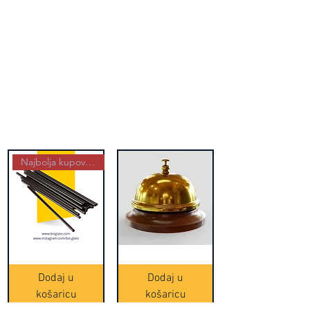
Najbolja kupovina
Crne
Zvono
Frappe
zlatne
slamke
boje
Dodaj u
Dodaj u
-
(20465)
500
košaricu
košaricu
komada
(16391)