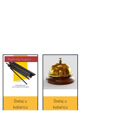
Najbolja kupovina
Crne
Zvono
Frappe
zlatne
slamke
boje
Dodaj u
Dodaj u
-
(20465)
500
košaricu
košaricu
komada
(16391)