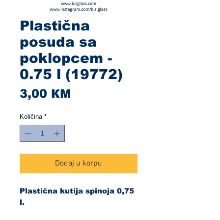
Plastična
posuda sa
poklopcem -
0.75 l (19772)
Cijena
3,00 КМ
Količina
*
Dodaj u korpu
Plastična kutija spinoja 0,75
l.