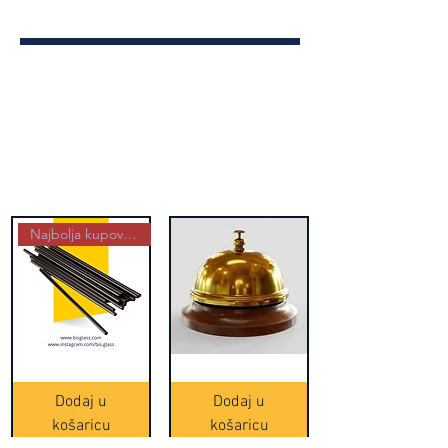
Najbolja kupovina
Crne
Zvono
Frappe
zlatne
slamke
boje
Dodaj u
Dodaj u
-
(20465)
500
košaricu
košaricu
komada
(16391)