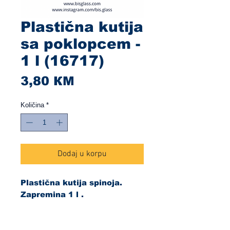
Plastična kutija
sa poklopcem -
1 l (16717)
Cijena
3,80 КМ
Količina
*
Dodaj u korpu
Plastična kutija spinoja.
Zapremina 1 l .