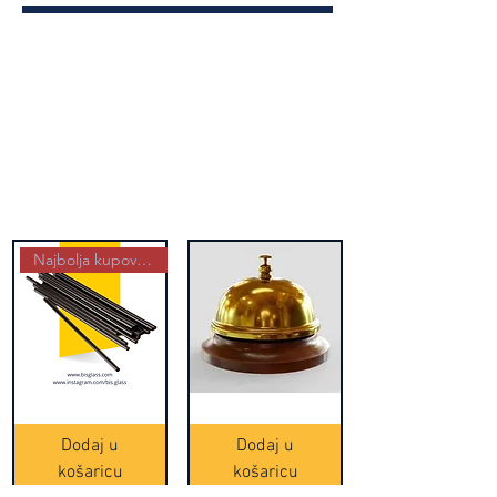
Najbolja kupovina
Crne
Zvono
Frappe
zlatne
slamke
boje
Dodaj u
Dodaj u
-
(20465)
500
košaricu
košaricu
komada
(16391)