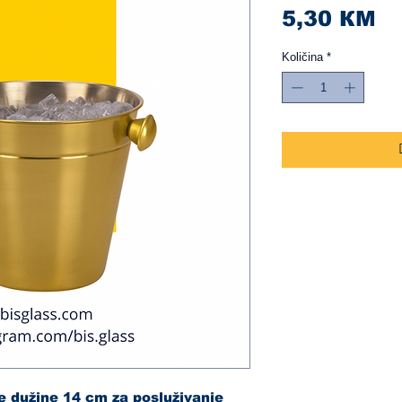
Ci
5,30 КМ
Količina
*
e dužine 14 cm za posluživanje