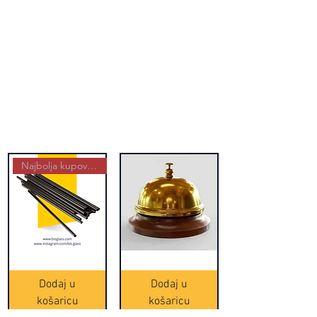
Najbolja kupovina
Crne
Zvono
Frappe
zlatne
slamke
boje
Dodaj u
Dodaj u
-
(20465)
500
košaricu
košaricu
komada
(16391)