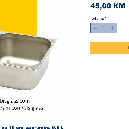
C
45,00 КМ
Količina
*
na 15 cm, zapremina 9,5 l,