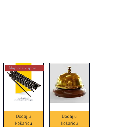
Najbolja kupovina
Crne
Zvono
Frappe
zlatne
slamke
boje
Dodaj u
Dodaj u
-
(20465)
500
košaricu
košaricu
komada
(16391)