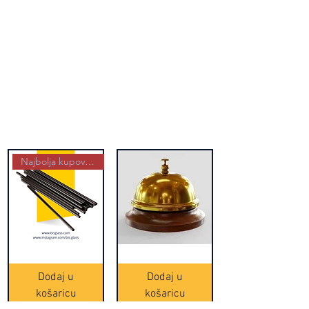
Najbolja kupovina
Crne
Zvono
Frappe
zlatne
slamke
boje
Dodaj u
Dodaj u
-
(20465)
500
košaricu
košaricu
komada
(16391)