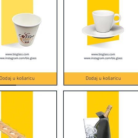
Brzi pregled
Šolja
Brzi pregled
za
espresso
Dodaj u košaricu
Dodaj u košaricu
6/1
(16150-
1)