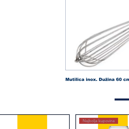
Mutilica inox. Dužina 60 c
Najbolja kupovina