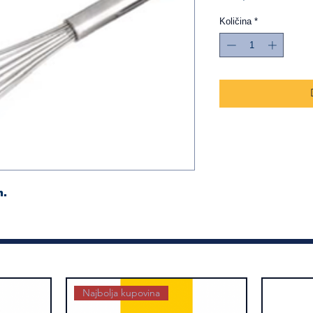
Količina
*
m.
Najbolja kupovina