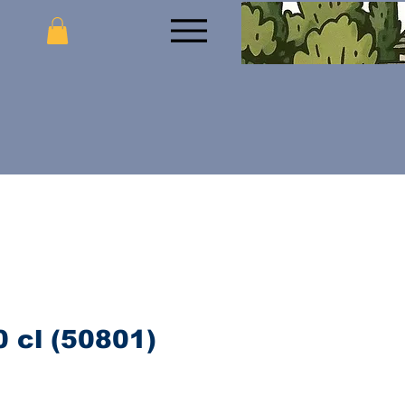
0 cl (50801)
jena