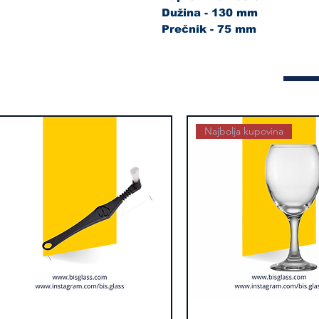
Dužina - 130 mm
Prečnik - 75 mm
Najbolja kupovina
kica
Brzi pregled
Alexander
Brzi pregled