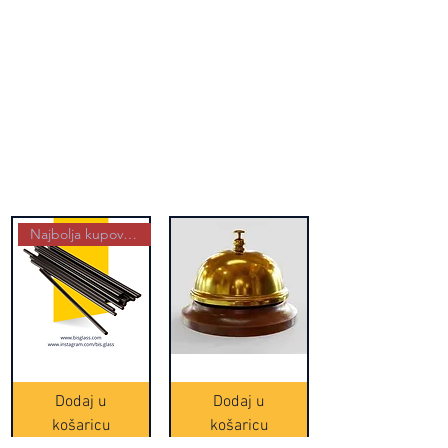
Najbolja kupovina
Crne
Zvono
Frappe
zlatne
slamke
boje
Dodaj u
Dodaj u
-
(20465)
500
košaricu
košaricu
komada
(16391)