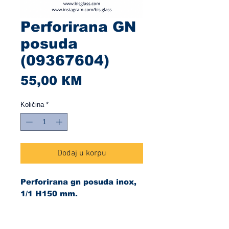
Perforirana GN
posuda
(09367604)
Cijena
55,00 КМ
Količina
*
Dodaj u korpu
Perforirana gn posuda inox,
1/1 H150 mm.