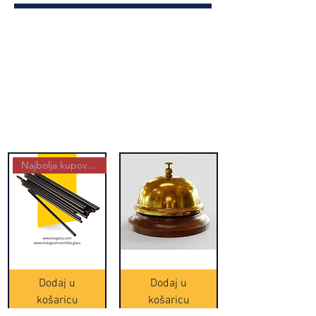
Najbolja kupovina
Crne
Zvono
Frappe
zlatne
slamke
boje
Dodaj u
Dodaj u
-
(20465)
500
košaricu
košaricu
komada
(16391)