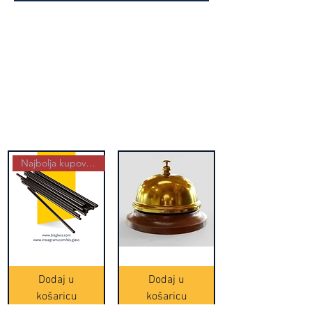
Najbolja kupovina
Crne
Zvono
Frappe
zlatne
slamke
boje
Dodaj u
Dodaj u
-
(20465)
500
košaricu
košaricu
komada
(16391)