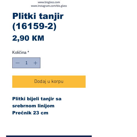
Plitki tanjir
(16159-2)
Cijena
2,90 КМ
Količina
*
Dodaj u korpu
Plitki bijeli tanjir sa
srebrnom linijom
Prečnik 23 cm