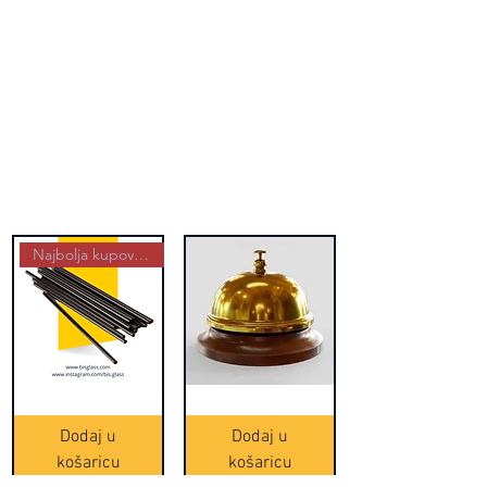
Najbolja kupovina
Crne
Zvono
Frappe
zlatne
slamke
boje
Dodaj u
Dodaj u
-
(20465)
500
košaricu
košaricu
komada
(16391)