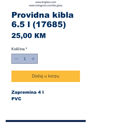
Providna kibla
6.5 l (17685)
Cijena
25,00 КМ
Količina
*
Dodaj u korpu
Zapremina 4 l
PVC