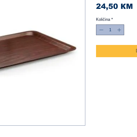
C
24,50 КМ
Količina
*