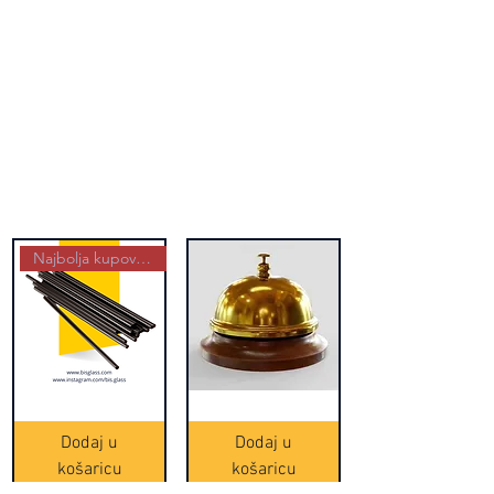
Najbolja kupovina
Crne
Zvono
Frappe
zlatne
slamke
boje
Dodaj u
Dodaj u
-
(20465)
500
košaricu
košaricu
komada
(16391)