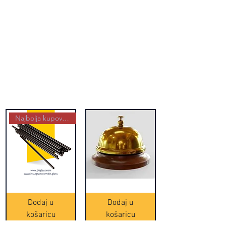
Najbolja kupovina
Crne
Zvono
Frappe
zlatne
slamke
boje
Dodaj u
Dodaj u
-
(20465)
500
košaricu
košaricu
komada
(16391)