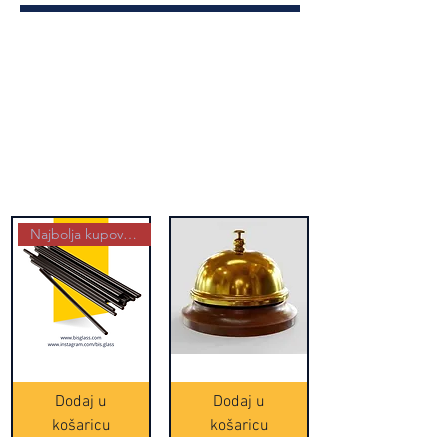
Najbolja kupovina
Crne
Zvono
Frappe
zlatne
slamke
boje
Dodaj u
Dodaj u
-
(20465)
500
košaricu
košaricu
komada
(16391)