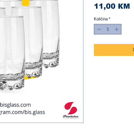
C
11,00 КМ
Količina
*