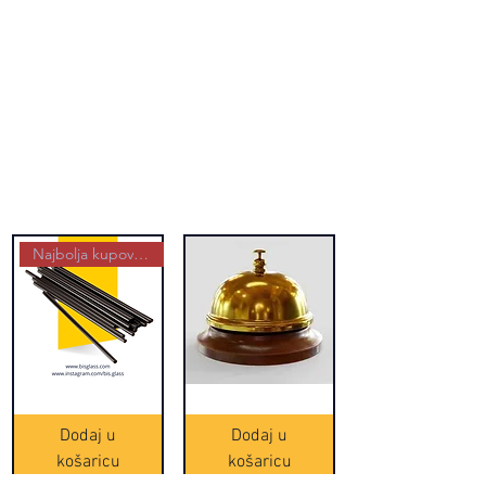
Najbolja kupovina
Crne
Zvono
Frappe
zlatne
slamke
boje
Dodaj u
Dodaj u
-
(20465)
500
košaricu
košaricu
komada
(16391)