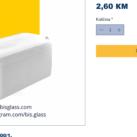
Ci
2,60 КМ
Količina
*
00/1.