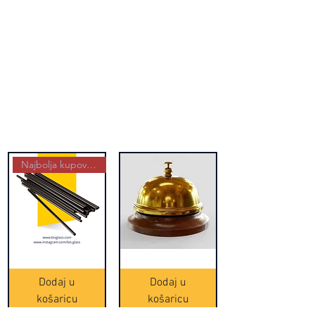
Najbolja kupovina
Crne
Zvono
Frappe
zlatne
slamke
boje
Dodaj u
Dodaj u
-
(20465)
500
košaricu
košaricu
komada
(16391)