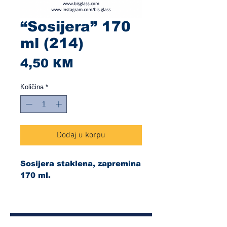
“Sosijera” 170
ml (214)
Cijena
4,50 КМ
Količina
*
Dodaj u korpu
Sosijera staklena, zapremina
170 ml.