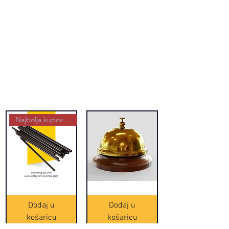
Najbolja kupovina
Crne
Zvono
Frappe
zlatne
slamke
boje
Dodaj u
Dodaj u
-
(20465)
500
košaricu
košaricu
komada
(16391)