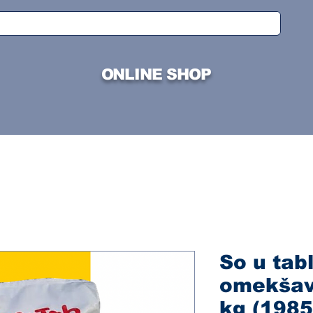
ONLINE SHOP
So u tab
omekšav
kg (1985