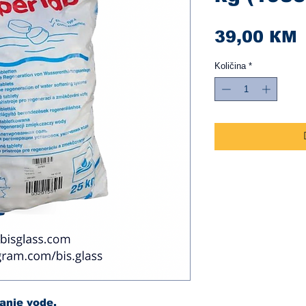
C
39,00 КМ
Količina
*
anje vode.