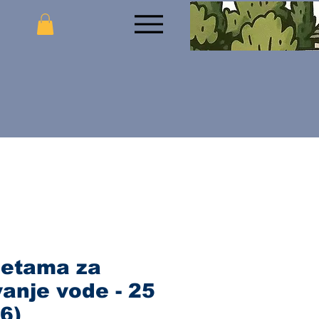
letama za
anje vode - 25
6)