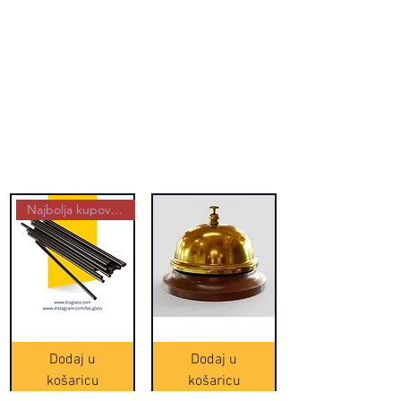
Najbolja kupovina
Crne
Zvono
Frappe
zlatne
slamke
boje
Dodaj u
Dodaj u
-
(20465)
500
košaricu
košaricu
komada
(16391)