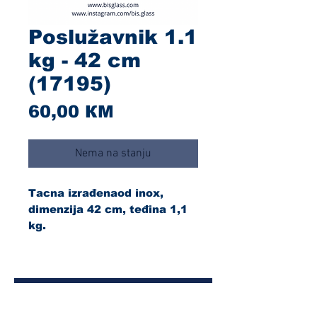
Poslužavnik 1.1
kg - 42 cm
(17195)
Cijena
60,00 КМ
Nema na stanju
Tacna izrađenaod inox,
dimenzija 42 cm, teđina 1,1
kg.