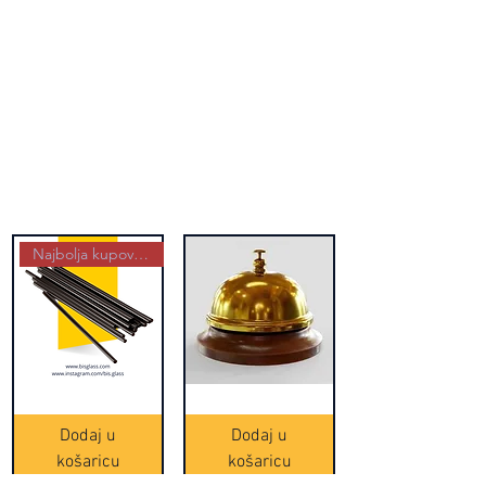
Najbolja kupovina
Crne
Zvono
Frappe
zlatne
slamke
boje
Dodaj u
Dodaj u
-
(20465)
500
košaricu
košaricu
komada
(16391)