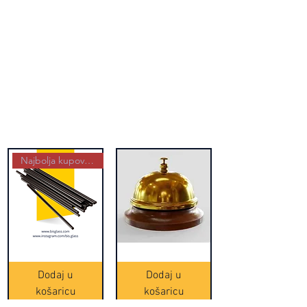
Najbolja kupovina
Crne
Zvono
Frappe
zlatne
slamke
boje
Dodaj u
Dodaj u
-
(20465)
500
košaricu
košaricu
komada
(16391)