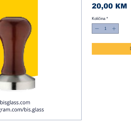
C
20,00 КМ
Količina
*