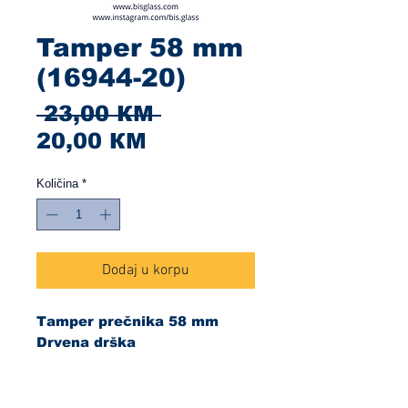
Tamper 58 mm
(16944-20)
Redovna
 23,00 КМ 
Cijena
cijena
20,00 КМ
s
Količina
*
popustom
Dodaj u korpu
Tamper prečnika 58 mm
Drvena drška