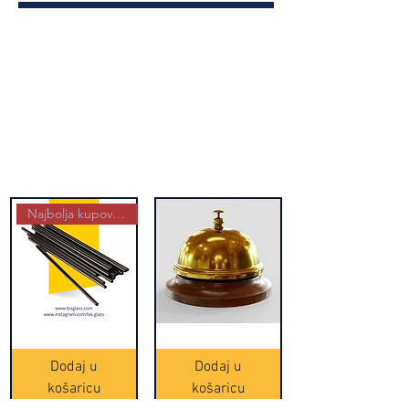
Najbolja kupovina
Crne
Zvono
Frappe
zlatne
slamke
boje
Dodaj u
Dodaj u
-
(20465)
500
košaricu
košaricu
komada
(16391)