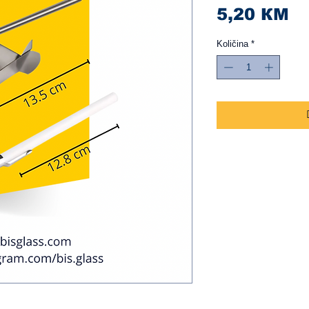
Ci
5,20 КМ
Količina
*