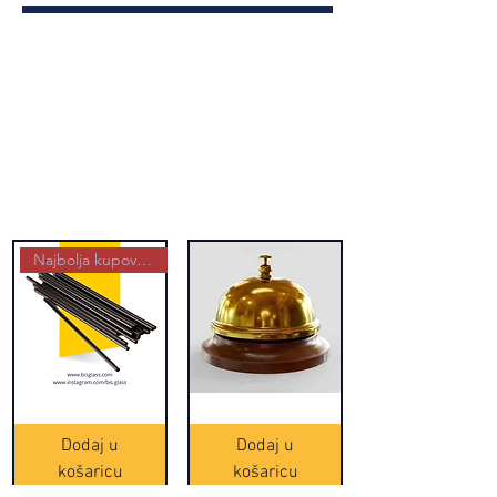
Najbolja kupovina
Crne
Zvono
Frappe
zlatne
slamke
boje
Dodaj u
Dodaj u
-
(20465)
500
košaricu
košaricu
komada
(16391)