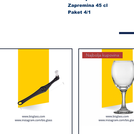
Zapremina 45 cl
Paket 4/1
Najbolja kupovina
kica
Brzi pregled
Alexander
Brzi pregled