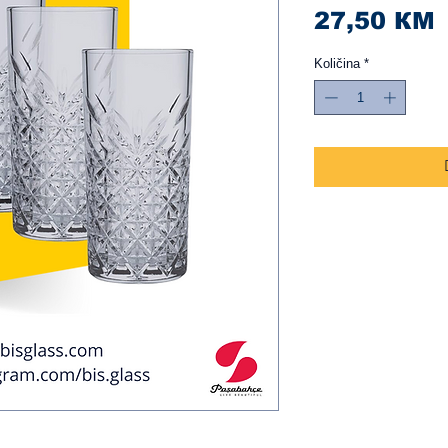
C
27,50 КМ
Količina
*