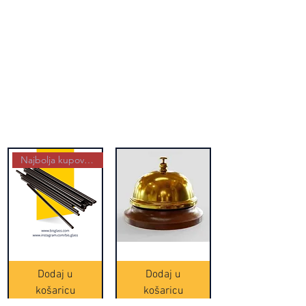
Najbolja kupovina
Crne
Zvono
Frappe
zlatne
slamke
boje
Dodaj u
Dodaj u
-
(20465)
500
košaricu
košaricu
komada
(16391)