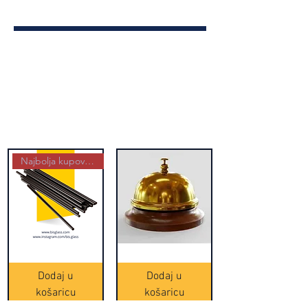
Najbolja kupovina
Crne
Zvono
Frappe
zlatne
slamke
boje
Dodaj u
Dodaj u
-
(20465)
500
košaricu
košaricu
komada
(16391)