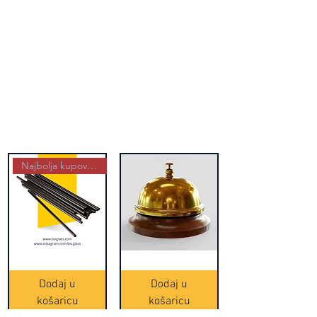
Najbolja kupovina
Crne
Zvono
Frappe
zlatne
slamke
boje
Dodaj u
Dodaj u
-
(20465)
500
košaricu
košaricu
komada
(16391)