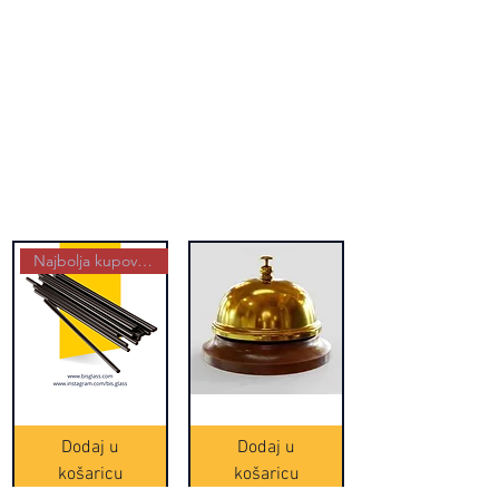
Najbolja kupovina
Crne
Zvono
Frappe
zlatne
slamke
boje
Dodaj u
Dodaj u
-
(20465)
500
košaricu
košaricu
komada
(16391)