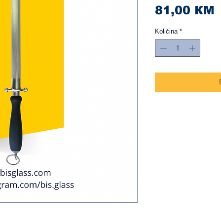
C
81,00 КМ
Količina
*