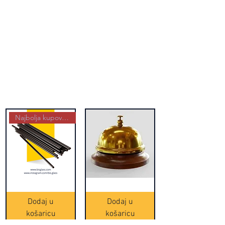
Najbolja kupovina
Crne
Zvono
Frappe
zlatne
slamke
boje
Dodaj u
Dodaj u
-
(20465)
500
košaricu
košaricu
komada
(16391)