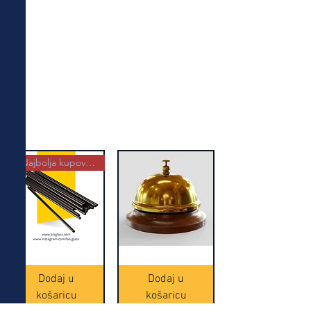
Najbolja kupovina
Crne
Zvono
Frappe
zlatne
slamke
boje
Dodaj u
Dodaj u
-
(20465)
500
košaricu
košaricu
komada
(16391)