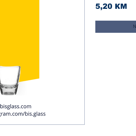
Ci
5,20 КМ
N