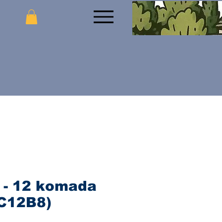
l - 12 komada
C12B8)