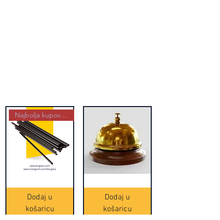
Najbolja kupovina
Crne
Zvono
Frappe
zlatne
slamke
boje
Dodaj u
Dodaj u
-
(20465)
500
košaricu
košaricu
komada
(16391)