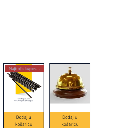
Najbolja kupovina
Crne
Zvono
Frappe
zlatne
slamke
boje
Dodaj u
Dodaj u
-
(20465)
500
košaricu
košaricu
komada
(16391)