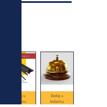
Najbolja kupovina
Crne
Zvono
Frappe
zlatne
slamke
boje
Dodaj u
Dodaj u
-
(20465)
500
košaricu
košaricu
komada
(16391)