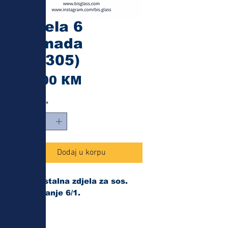
Zdjela 6
komada
(19305)
Cijena
11,00 КМ
Količina
*
Dodaj u korpu
Vatrostalna zdjela za sos.
Pakovanje 6/1.